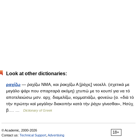
Look at other dictionaries:
ραχίζω
— ῥαχίζω ΝΜΑ, και ῥακχίζω Α [ῥάχις] νεοελλ. (σχετικά με
μεγάλο ψάρι που σπαρταρά ακόμη) χτυπώ με το κουπί για να τό
αποτελειώσω μσν. αρχ. διαμελίζω, κομματιάζω, φονεύω (α. «διὰ τὸ
τὴν πρώτην καὶ μεγάλην διακοπὴν κατὰ τὴν ῥάχιν γίνεσθαι», Ησύχ.
β.… …
Dictionary of Greek
© Academic, 2000-2026
18+
Contact us:
Technical Support
,
Advertising