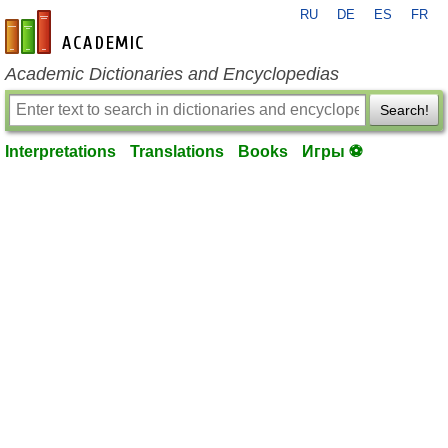
RU
DE
ES
FR
en-academic.com
Academic Dictionaries and Encyclopedias
Search!
Interpretations
Translations
Books
Игры ⚽